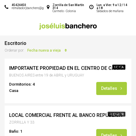
45424450
Zorrilla de San Martín
Lun. a Vier. 9 a 12 / 14
rematadorjbanchero@gmail.com
314
a 18
Carmelo - Colonia
Sábados de mañana
Escritorio
Fecha nueva a vieja
Ordenar por:
IMPORTANTE PROPIEDAD EN EL CENTRO DE CARMELO
VENTA
BUENOS AIRES entre 19 de ABRIL y URUGUAY
Dormitorios: 4
Detalles
Casa
LOCAL COMERCIAL FRENTE AL BANCO REPÚBLICA
ALQUILER
ZORRILLA Y 33
Baño: 1
Detalles