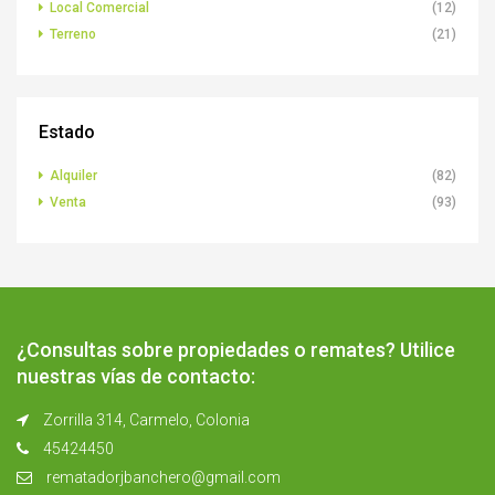
Local Comercial
(12)
Terreno
(21)
Estado
Alquiler
(82)
Venta
(93)
¿Consultas sobre propiedades o remates? Utilice
nuestras vías de contacto:
Zorrilla 314, Carmelo, Colonia
45424450
rematadorjbanchero@gmail.com