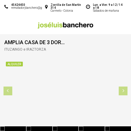
45424450
Zorrilla de San Martín
Lun. a Vier. 9 a 12 / 14
rematadorjbanchero@gmail.com
314
a 18
Carmelo - Colonia
Sábados de mañana
AMPLIA CASA DE 3 DORMITORIOS EN ALQUILER
ITUZAINGÓ e IRAZTORZA
ALQUILER