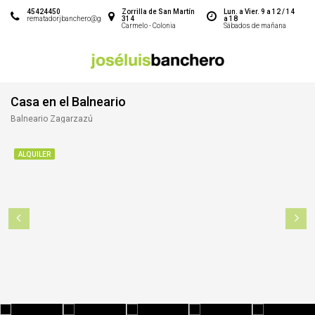
45424450
Zorrilla de San Martín
Lun. a Vier. 9 a 12 / 14
rematadorjbanchero@gmail.com
314
a 18
Carmelo - Colonia
Sábados de mañana
Casa en el Balneario
Balneario Zagarzazú
ALQUILER