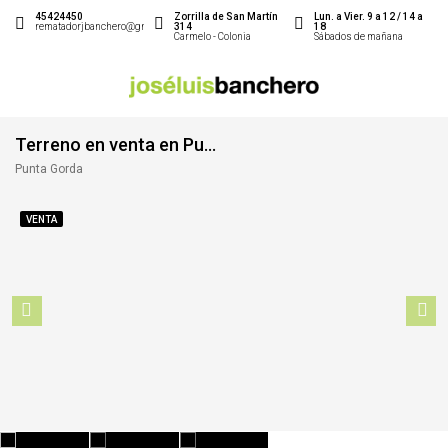
45424450
Zorrilla de San Martín
Lun. a Vier. 9 a 12 / 14 a
rematadorjbanchero@gmail.com
314
18
Carmelo - Colonia
Sábados de mañana
Terreno en venta en Punta Gorda
Punta Gorda
VENTA