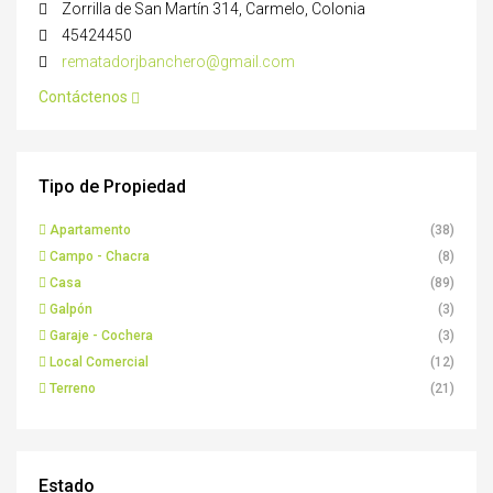
Zorrilla de San Martín 314, Carmelo, Colonia
45424450
rematadorjbanchero@gmail.com
Contáctenos
Tipo de Propiedad
Apartamento
(38)
Campo - Chacra
(8)
Casa
(89)
Galpón
(3)
Garaje - Cochera
(3)
Local Comercial
(12)
Terreno
(21)
Estado